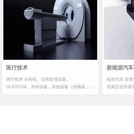
医疗技术
新能源汽车
医疗技术 分析机、过程处理仪器、
电动汽车 在
UL61010A，牙科设备，其他设备（传感器，导
造商正在开发
管），电外科学设备，起搏器和助听器，患者监
动力汽车或是
护仪，便携式或家庭用设备，扫描仪器，杀菌设
在所有革新性
备UL60601，睡眠仪，监护仪，呼吸仪，超声
意义。其接口
治疗仪，微型电钻，核磁共振，血泵，除颤仪，
拔次数载流能
呼吸机，X光机，手术床
性能要求正是
通过智能设计