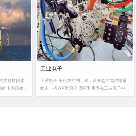
工业电子
的支柱性因素
工业电子 不论在控制工程，设备监控或传输系
重的多米诺效
统中：机器和设备的高可利用率在工业电子中是
都需要高性能
一个重要的经济因素。 全芯连接器作为可靠的
类连接技术必须
连接器被应用于许多分支领域并且能较大范围地
变化正在生成越
满足各种需求。无论在400° C (752° F)的干燥
要的基础设施项
的系统中，或是在西伯利亚的冬天，被安装在用
性能的连接
于系统控制或卡车装载单元上的移动编程装置
中，它们均能可靠地工作。可靠及灵活多变的产