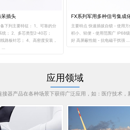
防呆插头
FX系列军用多种信号集成
备下列主要特征： 1、可靠的分
主要特点 快速插拔自锁 - 使用
统； 2、多芯类型2-40芯；
积小、轻便 - 使用范围广 IP68级
刷线路板针芯； 4、高密度安装，
好 高屏蔽性能 - 抗电磁干扰强 ...
..
应用领域
连接器产品在各种场景下获得广泛应用，如：医疗技术，