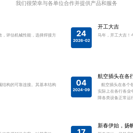
我们很荣幸与各单位合作并提供产品和服务
信服的和可持续的连接方案，特别
境下的大电流的可靠传输。 在汽
典型的应用是配套部件的连接，如
开工大吉
此外，插拔式充电同样获益于全芯
24
重要优势——即确保电池充电系统
数，评估机械性能，选择焊接方
马年，开工大吉！
2026-02
0次的插拔次数。 环保的新能源汽车
十年来的丰富经验中获益。
航空插头在各
04
械结构的可靠连接。其基本结构
航空插头在各个领
2024-09
实际上在各行各业
障各类设备正常运
头在各行各业中的广
新春伊始，扬帆
17