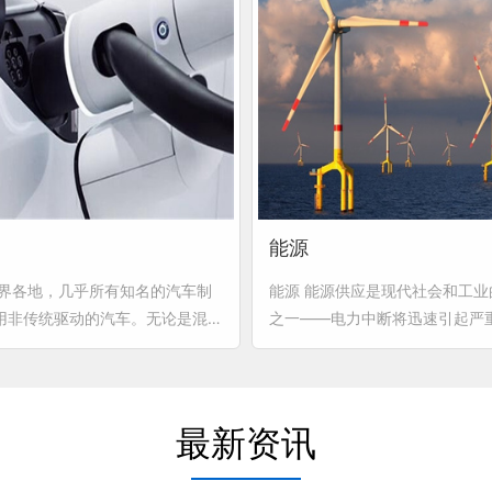
能源
世界各地，几乎所有知名的汽车制
能源 能源供应是现代社会和工业
用非传统驱动的汽车。无论是混合
之一——电力中断将迅速引起严
电动汽车—— 其独特的连接系统
应。因此发电、电力转换和分配 
的非传统发动机中具有特别重要的
的连接器技术来支持。同时，此
所需满足的多样性要求严格。高插
是非常灵活的，因为全球能源的
力、耐热性和抗震动性这些必须的
来越多的新技术要求。全芯为重
最新资讯
全芯连接器系统可以出色提供的。
目上的 可靠及多变的连接提供高
和使用特殊材料，全芯为汽车行业
器。