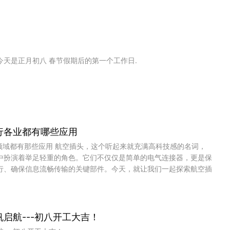
品使全芯能 够保证这个在工业领域应用中重要
的一个优点——即高利用率。
今天是正月初八 春节假期后的第一个工作日.
行各业都有哪些应用
域都有那些应用 航空插头，这个听起来就充满高科技感的名词，
中扮演着举足轻重的角色。它们不仅仅是简单的电气连接器，更是保
行、确保信息流畅传输的关键部件。今天，就让我们一起探索航空插
泛应用。 一、航空航天领域...
启航---初八开工大吉！