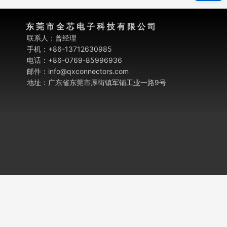
东 莞 市 全 芯 电 子 科 技 有 限 公 司
联系人：曾经理
手机：+86-13712630985
电话：+86-0769-85996936
邮件：info@qxconnectors.com
地址：广东省东莞市厚街镇军铺工业一路9号