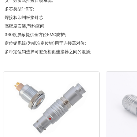
安全分瓣式推拉自锁系统;
多芯类型1-9芯;
焊接和印制板接针芯
高密度安装,节约空间.
360度屏蔽提供全方位EMC防护;
定位销系统(
为标准定位销)用于
连接器
对位;
多种定位销选择可避免相似
连接器
之间的混插;