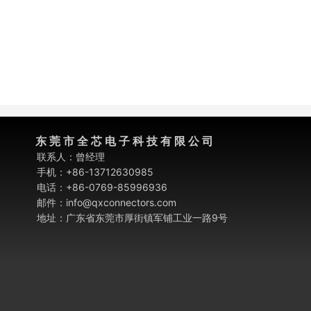
东 莞 市 全 芯 电 子 科 技 有 限 公 司
联系人：曾经理
手机：+86-13712630985
电话：+86-0769-85996936
邮件：info@qxconnectors.com
地址：广东省东莞市厚街镇军铺工业一路9号